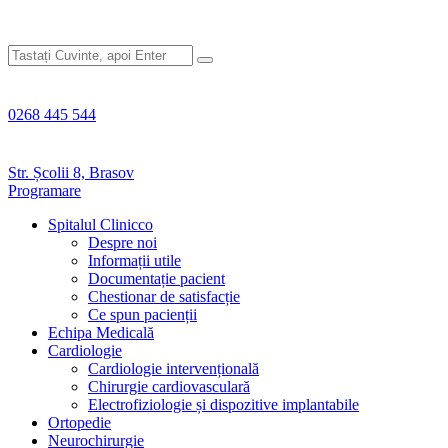
0268 445 544
Str. Școlii 8, Brasov
Programare
Spitalul Clinicco
Despre noi
Informații utile
Documentație pacient
Chestionar de satisfacție
Ce spun pacienții
Echipa Medicală
Cardiologie
Cardiologie intervențională
Chirurgie cardiovasculară
Electrofiziologie și dispozitive implantabile
Ortopedie
Neurochirurgie