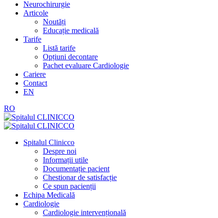
Neurochirurgie
Articole
Noutăți
Educație medicală
Tarife
Listă tarife
Opțiuni decontare
Pachet evaluare Cardiologie
Cariere
Contact
EN
RO
Spitalul Clinicco
Despre noi
Informații utile
Documentație pacient
Chestionar de satisfacție
Ce spun pacienții
Echipa Medicală
Cardiologie
Cardiologie intervențională