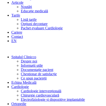
Articole
Noutăți
Educație medicală
Tarife
Listă tarife
Opțiuni decontare
Pachet evaluare Cardiologie
Cariere
Contact
EN
Spitalul Clinicco
Despre noi
Informații utile
Documentație pacient
Chestionar de satisfacție
Ce spun pacienții
Echipa Medicală
Cardiologie
Cardiologie intervențională
Chirurgie cardiovasculară
Electrofiziologie și dispozitive implantabile
Ortopedie