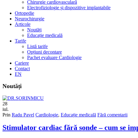
Chirurgie cardiovasculară
Electrofiziologie și dispozitive implantabile
Ortopedie
Neurochirurgie
Articole
Noutăți
Educație medicală
Tarife
Listă tarife
Opțiuni decontare
Pachet evaluare Cardiologie
Cariere
Contact
EN
Noutăți
28
iul.
Prin
Radu Pavel
Cardiologie
,
Educație medicală
Fără comentarii
Stimulator cardiac fără sonde – cum se impl