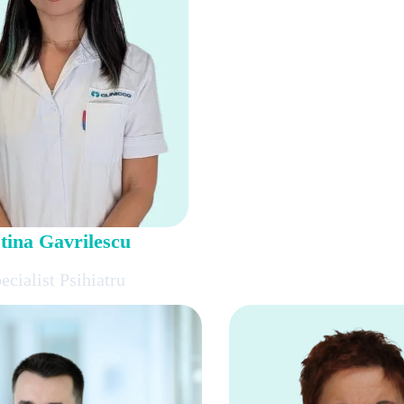
stina Gavrilescu
cialist Psihiatru