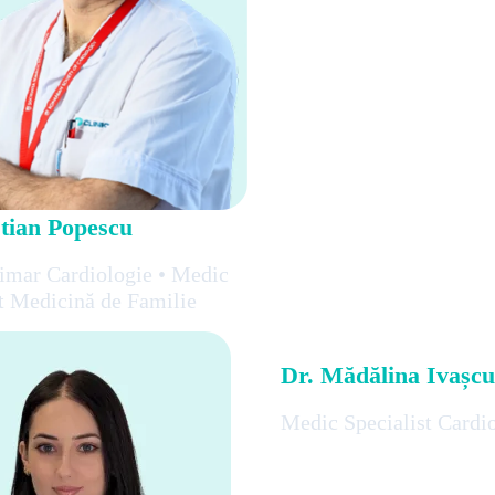
stian Popescu
imar Cardiologie • Medic
st Medicină de Familie
Dr. Mădălina Ivașcu
Medic Specialist Cardi