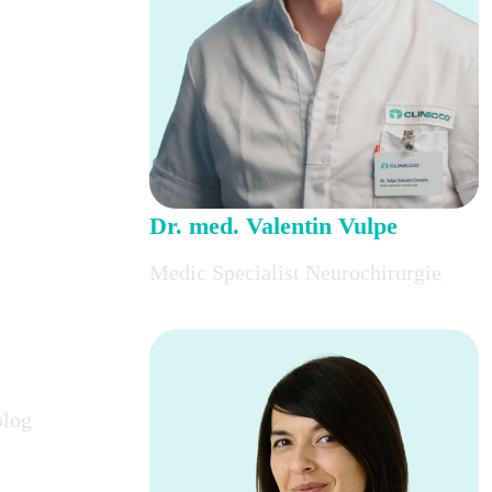
Dr. med. Valentin Vulpe
Medic Specialist Neurochirurgie
olog