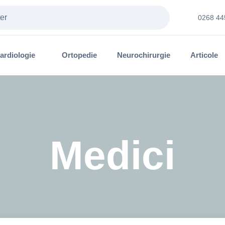
0268 44
ardiologie
Ortopedie
Neurochirurgie
Articole
Medici