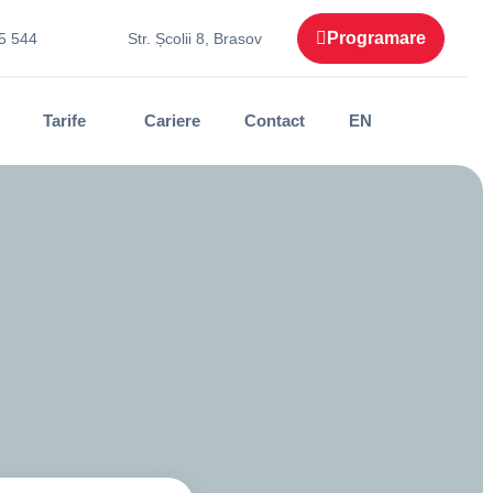
Programare
5 544
Str. Școlii 8, Brasov
Tarife
Cariere
Contact
EN