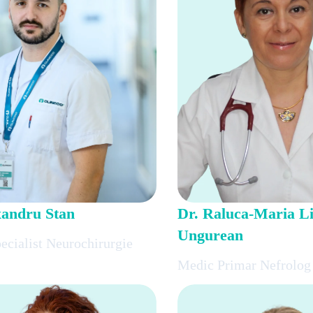
xandru Stan
Dr. Raluca-Maria Li
Ungurean
ecialist Neurochirurgie
Medic Primar Nefrolog