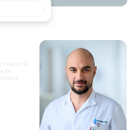
 • Doctor în
ecție
pozitive