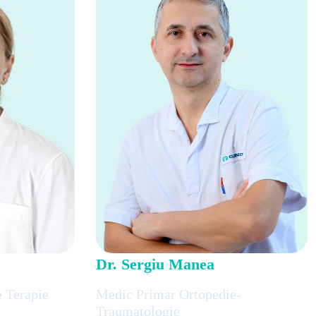
Dr. Sergiu Manea
 Terapie
Medic Primar Ortopedie-
Traumatologie