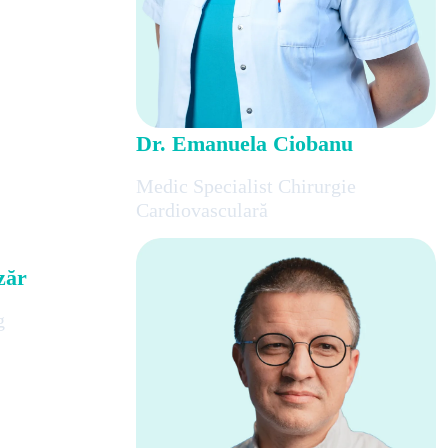
Dr. Emanuela Ciobanu
Medic Specialist Chirurgie
Cardiovasculară
zăr
g