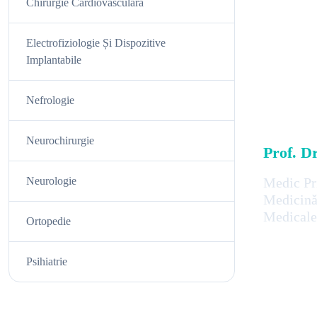
Chirurgie Cardiovasculară
Electrofiziologie Și Dispozitive
Implantabile
Nefrologie
Neurochirurgie
Prof. D
Neurologie
Medic Pr
Medicină 
Medicale
Ortopedie
Psihiatrie