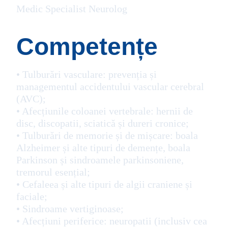
Medic Specialist Neurolog
Competențe
• Tulburări vasculare: prevenția și
managementul accidentului vascular cerebral
(AVC);
• Afecțiunile coloanei vertebrale: hernii de
disc, discopatii, sciatică și dureri cronice;
• Tulburări de memorie și de mișcare: boala
Alzheimer și alte tipuri de demențe, boala
Parkinson și sindroamele parkinsoniene,
tremorul esențial;
• Cefaleea și alte tipuri de algii craniene și
faciale;
• Sindroame vertiginoase;
• Afecțiuni periferice: neuropatii (inclusiv cea