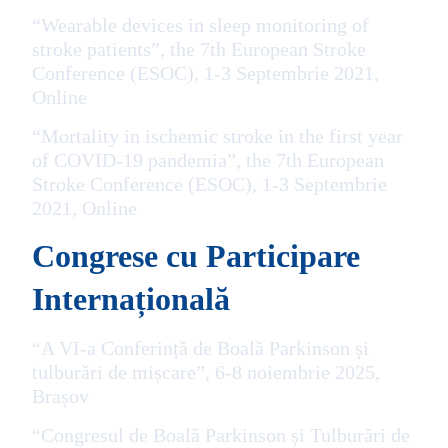
“Wearable devices in sleep monitoring of
stroke patients”, the 7th European Stroke
Conference (ESOC), 1-3 Septembrie 2021,
Online
“Mortality in ischemic stroke in the first year
of COVID-19 pandemia”, the 7th European
Stroke Conference (ESOC), 1-3 Septembrie
2021, Online
Congrese cu Participare
Internațională
“A VI-a Conferință de Boală Parkinson și
tulburări de mișcare”, 6-8 noiembrie 2025,
Brașov
“Congresul de Boală Parkinson și Tulburări de