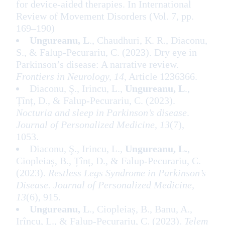
for device-aided therapies. In International
Review of Movement Disorders (Vol. 7, pp.
169–190)
Ungureanu, L
., Chaudhuri, K. R., Diaconu,
S., & Falup-Pecurariu, C. (2023). Dry eye in
Parkinson’s disease: A narrative review.
Frontiers in Neurology, 14
, Article 1236366.
Diaconu, Ş., Irincu, L.,
Ungureanu, L
.,
Țînț, D., & Falup-Pecurariu, C. (2023).
Nocturia and sleep in Parkinson’s disease
.
Journal of Personalized Medicine, 13
(7),
1053.
Diaconu, Ş., Irincu, L.,
Ungureanu, L.
,
Ciopleiaș, B., Țînț, D., & Falup-Pecurariu, C.
(2023).
Restless Legs Syndrome in Parkinson’s
Disease. Journal of Personalized Medicine,
13
(6), 915.
Ungureanu, L
., Ciopleiaș, B., Banu, A.,
Irîncu, L., & Falup-Pecurariu, C. (2023).
Telem