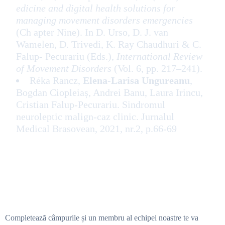
edicine and digital health solutions for
managing movement disorders emergencies
(Ch apter Nine). In D. Urso, D. J. van
Wamelen, D. Trivedi, K. Ray Chaudhuri & C.
Falup- Pecurariu (Eds.),
International Review
of Movement Disorders
(Vol. 6, pp. 217–241).
Réka Rancz,
Elena-Larisa Ungureanu
,
Bogdan Ciopleiaș, Andrei Banu, Laura Irincu,
Cristian Falup-Pecurariu. Sindromul
neuroleptic malign-caz clinic. Jurnalul
Medical Brasovean, 2021, nr.2, p.66-69
Completează câmpurile și un membru al echipei noastre te va