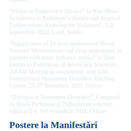
“Vision in Parkinson’s Disease” la Non-Motor
Symptoms in Parkinson’s disease and Atypical
Parkinsonism: Knowing the Unknown”, 1-2
septembrie 2023, Lund, Suedia
“Significance of 24-hour Ambulatory Blood
Pressure Measurement and sleep assessment in
patients with acute ischemic stroke” la 22nd
European Federation of Autonomic Societies
(EFAS) Meeting in conjunction with 10th
International Movement Disorders Teaching
Course, 25-27 Noiembrie 2021, Online
“Diplopia in Movement Disorders”, Congresul
de Boală Parkinson și Tulburări de
mișcare,
ediția a II-a, 8-9 octombrie 2021, Online
Postere la Manifestări