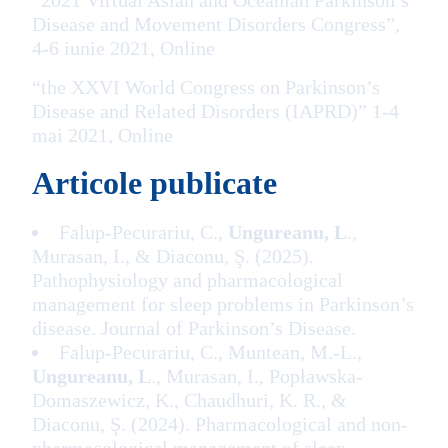
“2021 Virtual Asian and Oceanian Parkinson’s
Disease and Movement Disorders Congress”,
4-6 iunie 2021, Online
“the XXVI World Congress on Parkinson’s
Disease and Related Disorders (IAPRD)” 1-4
mai 2021, Online
Articole publicate
Falup-Pecurariu, C.,
Ungureanu, L
.,
Murasan, I., & Diaconu, Ş. (2025).
Pathophysiology and pharmacological
management for sleep problems in Parkinson’s
disease. Journal of Parkinson’s Disease.
Falup-Pecurariu, C., Muntean, M.-L.,
Ungureanu, L
., Murasan, I., Popławska-
Domaszewicz, K., Chaudhuri, K. R., &
Diaconu, Ş. (2024). Pharmacological and non-