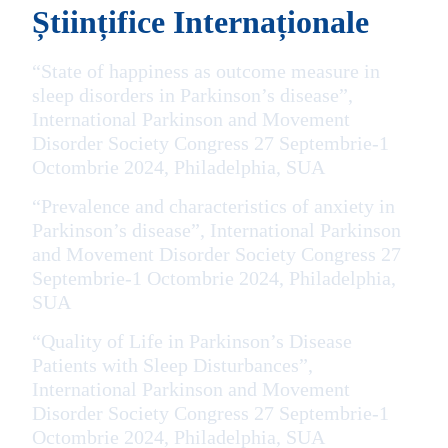
Științifice Internaționale
“State of happiness as outcome measure in
sleep disorders in Parkinson’s disease”,
International Parkinson and Movement
Disorder Society Congress 27 Septembrie-1
Octombrie 2024, Philadelphia, SUA
“Prevalence and characteristics of anxiety in
Parkinson’s disease”, International Parkinson
and Movement Disorder Society Congress 27
Septembrie-1 Octombrie 2024, Philadelphia,
SUA
“Quality of Life in Parkinson’s Disease
Patients with Sleep Disturbances”,
International Parkinson and Movement
Disorder Society Congress 27 Septembrie-1
Octombrie 2024, Philadelphia, SUA