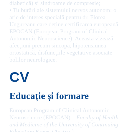
diabetică) și sindroame de compresie;
• Tulburări ale sistemului nervos autonom: o
arie de interes specială pentru dr. Florea-
Ungureanu care deține certificarea europeană
EPOCAN (European Program of Clinical
Autonomic Neuroscience). Aceasta vizează
afecțiuni precum sincopa, hipotensiunea
ortostatică, disfuncțiile vegetative asociate
bolilor neurologice.
CV
Educație și formare
European Program of Clinical Autonomic
Neuroscience (EPOCAN)
–
Faculty of Health
and Medicine of the University of Continuing
Education Krems
(Austria)