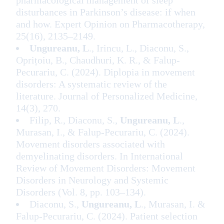
pharmacological management of sleep
disturbances in Parkinson’s disease: if when
and how. Expert Opinion on Pharmacotherapy,
25(16), 2135–2149.
Ungureanu, L
., Irincu, L., Diaconu, S.,
Oprițoiu, B., Chaudhuri, K. R., & Falup-
Pecurariu, C. (2024). Diplopia in movement
disorders: A systematic review of the
literature. Journal of Personalized Medicine,
14(3), 270.
Filip, R., Diaconu, S.,
Ungureanu, L
.,
Murasan, I., & Falup-Pecurariu, C. (2024).
Movement disorders associated with
demyelinating disorders. In International
Review of Movement Disorders: Movement
Disorders in Neurology and Systemic
Disorders (Vol. 8, pp. 103–134).
Diaconu, S.,
Ungureanu, L
., Murasan, I. &
Falup-Pecurariu, C. (2024). Patient selection