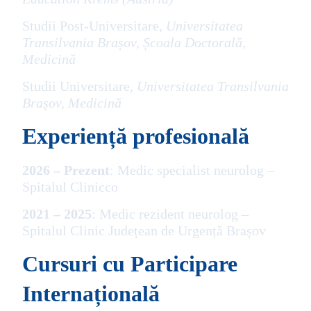
Studii Post-Universitare,
Universitatea
Transilvania Brașov, Școala Doctorală,
Medicină
Studii Universitare,
Universitatea Transilvania
Brașov, Medicină
Experiență profesională
2026 – Prezent
: Medic specialist neurolog –
Spitalul Clinicco
2021 – 2025
: Medic rezident neurolog –
Spitalul Clinic Județean de Urgență Brașov
Cursuri cu Participare
Internațională