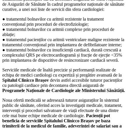
de Asigurări de Sănătate în cadrul programelor naționale de sănătate
curative, a unei noi liste de servicii din sfera cardiologiei:
● tratamentul bolnavilor cu aritmii rezistente la tratament
convențional prin proceduri de electrofiziologie;
● tratamentul bolnavilor cu aritmii complexe prin proceduri de
ablație;
● tratamentul pacienților cu aritmii ventriculare maligne rezistente la
tratamentul convențional prin implantarea de defibrilatoare interne;
● tratamentul bolnavilor cu insuficiență cardiacă, durată crescută a
complexului QRS pe electrocardiogramă și fracție de ejecție <35%
prin implantarea de dispozitive de resincronizare cardiacă severă.
Serviciile medicale de înaltă precizie și performanță realizate de
echipa de medici cardiologi cu expertiză și pregătire avansată de la
Spitalul Clinicco Brașov
devin astfel accesibile tuturor pacienților
cu patologii cardiace prin decontarea directă asigurată de
Programele Naționale de Cardiologie ale Ministerului Sănătății.
Noua ofertă medicală se adresează tuturor asiguraților în sistemul
public de sănătate, oferind acces la investigații medicale, tratament,
intervenții și proceduri salvatoare de viață efectuate de una dintre
cele mai bune echipe medicale de cardiologie.
Pacienții pot
beneficia de serviciile Spitalului Clinicco Brașov pe baza
trimiterii de la medicul de familie, adeverinței de salariat sau a