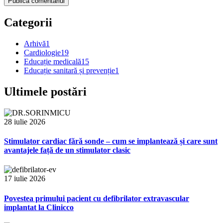
Publică comentariul
Categorii
Arhivă
1
Cardiologie
19
Educație medicală
15
Educație sanitară și prevenție
1
Ultimele postări
28 iulie 2026
Stimulator cardiac fără sonde – cum se implantează și care sunt
avantajele față de un stimulator clasic
17 iulie 2026
Povestea primului pacient cu defibrilator extravascular
implantat la Clinicco