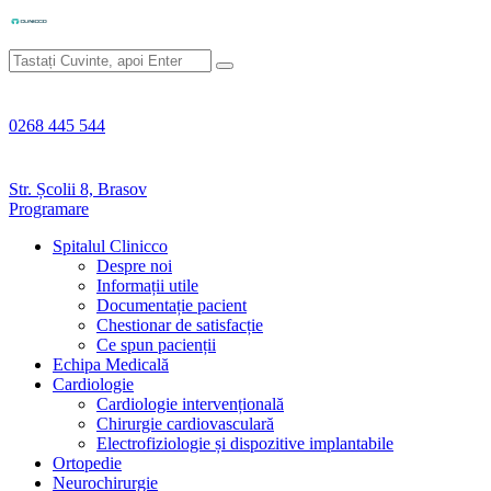
0268 445 544
Str. Școlii 8, Brasov
Programare
Spitalul Clinicco
Despre noi
Informații utile
Documentație pacient
Chestionar de satisfacție
Ce spun pacienții
Echipa Medicală
Cardiologie
Cardiologie intervențională
Chirurgie cardiovasculară
Electrofiziologie și dispozitive implantabile
Ortopedie
Neurochirurgie