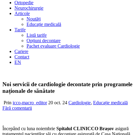
Ortopedie
Neurochirurgie
Articole
Noutăți
Educație medicală
Tarife
Listă tarife
Opțiuni decontare
Pachet evaluare Cardiologie
Cariere
Contact
EN
Noi servicii de cardiologie decontate prin programele
naționale de sănătate
Prin
icco-macro_editor
20 oct. 24
Cardiologie
,
Educație medicală
Fără comentarii
Începând cu luna noiembrie
Spitalul CLINICCO Brașov
asigură
tratamentul pacienților săi cu decontare asigurată de Casa Națională