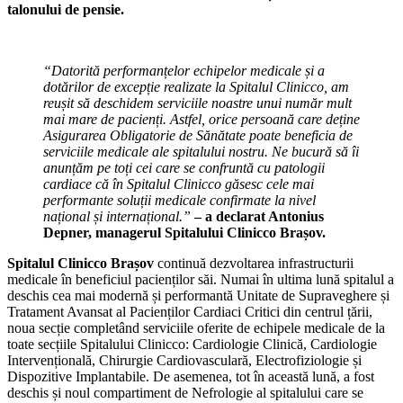
talonului de pensie.
“Datorită performanțelor echipelor medicale și a
dotărilor de excepție realizate la Spitalul Clinicco, am
reușit să deschidem serviciile noastre unui număr mult
mai mare de pacienți. Astfel, orice persoană care deține
Asigurarea Obligatorie de Sănătate poate beneficia de
serviciile medicale ale spitalului nostru. Ne bucură să îi
anunțăm pe toți cei care se confruntă cu patologii
cardiace că în Spitalul Clinicco găsesc cele mai
performante soluții medicale confirmate la nivel
național și internațional.”
– a declarat Antonius
Depner, managerul Spitalului Clinicco Brașov.
Spitalul Clinicco Brașov
continuă dezvoltarea infrastructurii
medicale în beneficiul pacienților săi. Numai în ultima lună spitalul a
deschis cea mai modernă și performantă Unitate de Supraveghere și
Tratament Avansat al Pacienților Cardiaci Critici din centrul țării,
noua secție completând serviciile oferite de echipele medicale de la
toate secțiile Spitalului Clinicco: Cardiologie Clinică, Cardiologie
Intervențională, Chirurgie Cardiovasculară, Electrofiziologie și
Dispozitive Implantabile. De asemenea, tot în această lună, a fost
deschis și noul compartiment de Nefrologie al spitalului care se