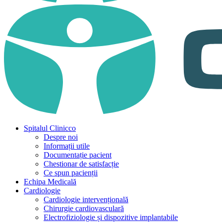
Spitalul Clinicco
Despre noi
Informații utile
Documentație pacient
Chestionar de satisfacție
Ce spun pacienții
Echipa Medicală
Cardiologie
Cardiologie intervențională
Chirurgie cardiovasculară
Electrofiziologie și dispozitive implantabile