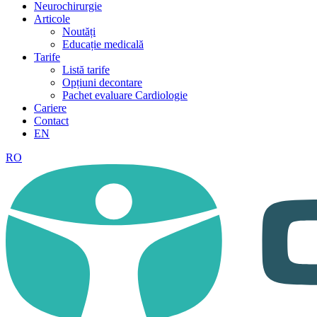
Neurochirurgie
Articole
Noutăți
Educație medicală
Tarife
Listă tarife
Opțiuni decontare
Pachet evaluare Cardiologie
Cariere
Contact
EN
RO