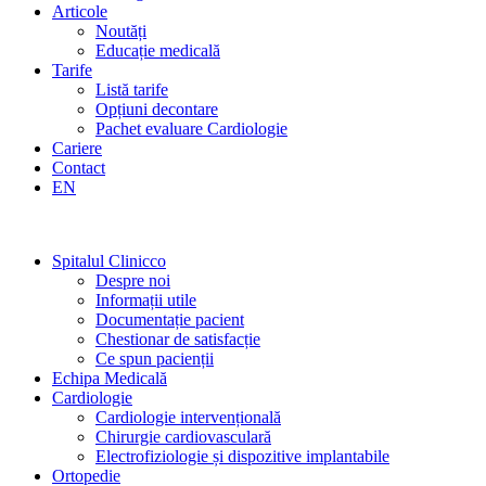
Articole
Noutăți
Educație medicală
Tarife
Listă tarife
Opțiuni decontare
Pachet evaluare Cardiologie
Cariere
Contact
EN
Spitalul Clinicco
Despre noi
Informații utile
Documentație pacient
Chestionar de satisfacție
Ce spun pacienții
Echipa Medicală
Cardiologie
Cardiologie intervențională
Chirurgie cardiovasculară
Electrofiziologie și dispozitive implantabile
Ortopedie