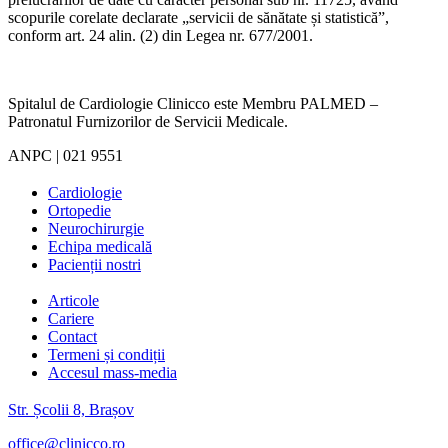
scopurile corelate declarate „servicii de sănătate și statistică”,
conform art. 24 alin. (2) din Legea nr. 677/2001.
Spitalul de Cardiologie Clinicco este Membru PALMED –
Patronatul Furnizorilor de Servicii Medicale.
ANPC | 021 9551
Cardiologie
Ortopedie
Neurochirurgie
Echipa medicală
Pacienții nostri
Articole
Cariere
Contact
Termeni și condiții
Accesul mass-media
Str. Școlii 8, Brașov
office@clinicco.ro